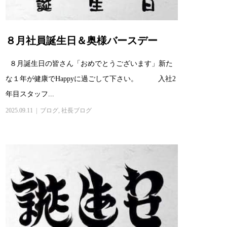
８月社員誕生日＆奥様バースデー
８月誕生日の皆さん「おめでとうございます」新た
な１年が健康でHappyに過ごして下さい。 入社2
年目スタッフ...
2025.09.11
ブログ
,
社長ブログ