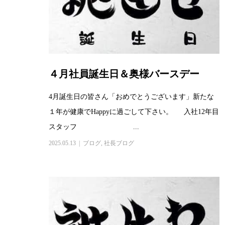
４月社員誕生日＆奥様バースデー
4月誕生日の皆さん「おめでとうございます」新たな
１年が健康でHappyに過ごして下さい。 入社12年目
スタッフ ...
2025.05.13
ブログ
,
社長ブログ