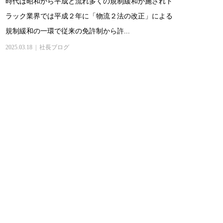
時代は昭和から平成と流れ多くの規制緩和が施されト
ラック業界では平成２年に「物流２法の改正」による
規制緩和の一環で従来の免許制から許...
2025.03.18
社長ブログ