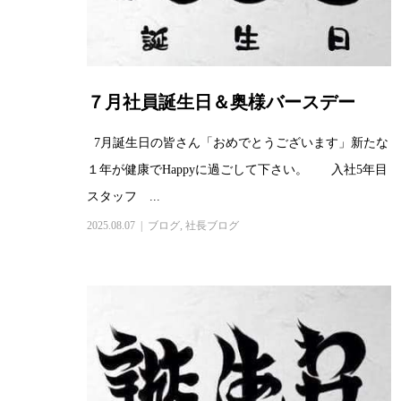
７月社員誕生日＆奥様バースデー
7月誕生日の皆さん「おめでとうございます」新たな
１年が健康でHappyに過ごして下さい。 入社5年目
スタッフ ...
2025.08.07
ブログ
,
社長ブログ