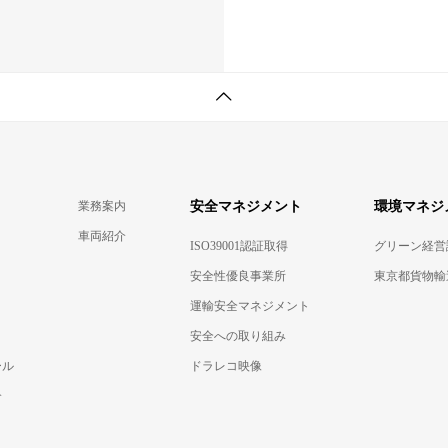
業務案内
安全マネジメント
環境マネジ
車両紹介
ISO39001認証取得
グリーン経営
安全性優良事業所
東京都貨物輸
運輸安全マネジメント
安全への取り組み
ール
ドラレコ映像
介