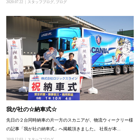
2020.07.22
スタッフブログ
,
ブログ
我が社の☆納車式☆
先日の２台同時納車の片一方のスカニアが、物流ウィークリー様
の記事「我が社の納車式」へ掲載頂きました。 社長が本...
2019.12.03
スタッフブログ