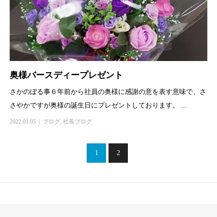
奥様バースディープレゼント
さかのぼる事６年前から社員の奥様に感謝の意を表す意味で、さ
さやかですが奥様の誕生日にプレゼントしております。 ...
2022.01.05
ブログ
,
社長ブログ
1
2