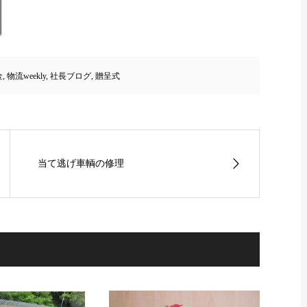
金
,
物流weekly
,
社長ブログ
,
贈呈式
当て逃げ車輌の修理