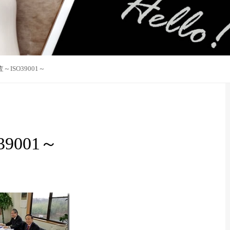
ISO39001～
9001～