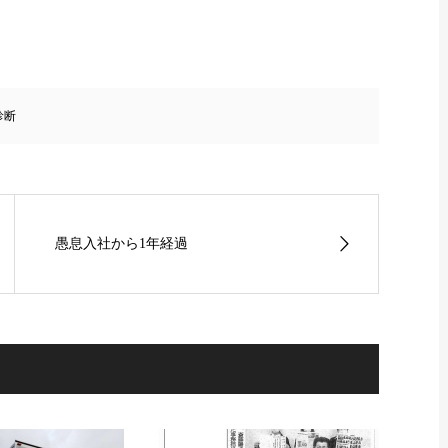
診断
愚息入社から1年経過