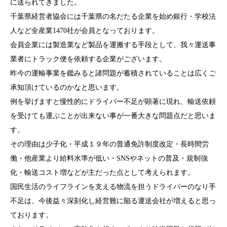
に送られてきました。
千葉県経営者協会には千葉県の名だたる企業を始め銀行・学校法
人など全産業1470社が会員となっております。
会員企業には製造業など製品を運搬する手段として、我々運送事
業者にトラック便を依頼する企業がございます。
昨今の運輸事業を鑑みると諸問題が蓄積されていることは広くご
承知頂けているのかなと思います。
例を挙げますと慢性的にドライバー不足が顕著に現れ、輸送依頼
を受けても運ぶことが出来ない事が一番大きな問題点だと思いま
す。
その理由は少子化・平成１９年の普通免許制度改定・長時間労
働・他産業より給料水準が低い・SNSやネットの普及・規制強
化・輸送コスト増などが主だった点として考えられます。
国民生活のライフラインを支える物流を担うドライバーのなり手
不足は、今後益々深刻化し経営難に陥る運送会社が増えると思っ
ております。