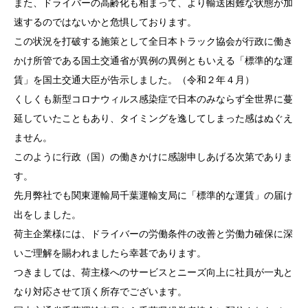
また、ドライバーの高齢化も相まって、より輸送困難な状態が加
速するのではないかと危惧しております。
この状況を打破する施策として全日本トラック協会が行政に働き
かけ所管である国土交通省が異例の異例ともいえる「標準的な運
賃」を国土交通大臣が告示しました。（令和２年４月）
くしくも新型コロナウィルス感染症で日本のみならず全世界に蔓
延していたこともあり、タイミングを逸してしまった感はぬぐえ
ません。
このように行政（国）の働きかけに感謝申しあげる次第でありま
す。
先月弊社でも関東運輸局千葉運輸支局に「標準的な運賃」の届け
出をしました。
荷主企業様には、ドライバーの労働条件の改善と労働力確保に深
いご理解を賜われましたら幸甚であります。
つきましては、荷主様へのサービスとニーズ向上に社員が一丸と
なり対応させて頂く所存でございます。