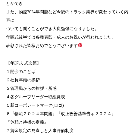
とができ
また、物流2024年問題など今後のトラック業界が変わっていく内
容に
ついても聞くことができ大変勉強になりました。
年頭式後半では各種表彰・成人のお祝いが行われました。
表彰された皆様おめでとうございます
【年頭式 式次第】
１開会のことば
２社長年頭の挨拶
３管理職からの挨拶・所感
４各グループリーダー取組発表
５新コーポレートマーク(ロゴ)
６『物流２０２４年問題』『改正改善基準告示２０２４』
『休憩と待機の定義』
７賃金規定の見直しと人事評価制度