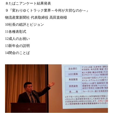
８たばこアンケート結果発表
９『変わりゆくトラック業界～今何が大切なのか～』
物流産業新聞社 代表取締役 高田直樹様
10社長の総評とビジョン
11各種表彰式
12成人のお祝い
13新年会の説明
14閉会のことば