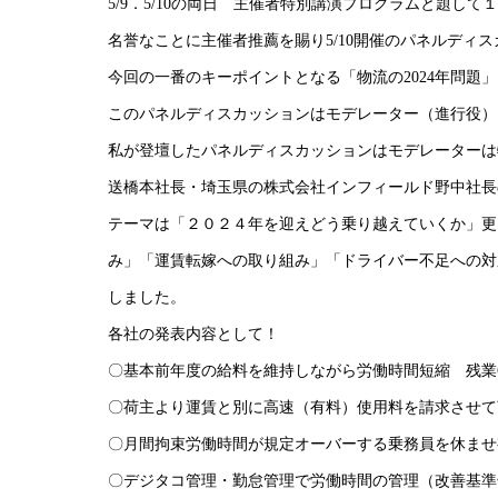
5/9．5/10の両日 主催者特別講演プログラムと題し
名誉なことに主催者推薦を賜り5/10開催のパネルディ
今回の一番のキーポイントとなる「物流の2024年問題
このパネルディスカッションはモデレーター（進行役）
私が登壇したパネルディスカッションはモデレーターは
送橋本社長・埼玉県の株式会社インフィールド野中社長
テーマは「２０２４年を迎えどう乗り越えていくか」更
み」「運賃転嫁への取り組み」「ドライバー不足への対
しました。
各社の発表内容として！
〇基本前年度の給料を維持しながら労働時間短縮 残業
〇荷主より運賃と別に高速（有料）使用料を請求させて
〇月間拘束労働時間が規定オーバーする乗務員を休ませ
〇デジタコ管理・勤怠管理で労働時間の管理（改善基準