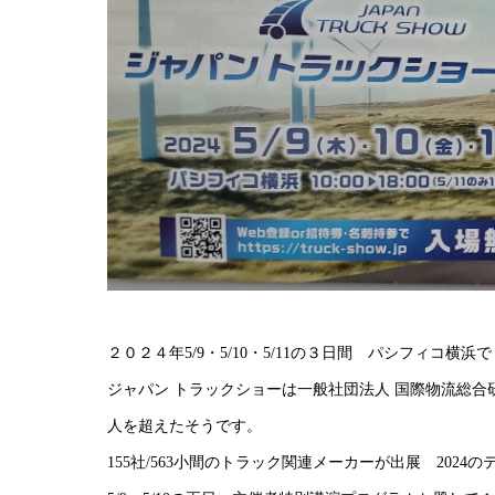
２０２４年5/9・5/10・5/11の３日間 パシフィコ
ジャパン トラックショーは一般社団法人 国際物流総
人を超えたそうです。
155社/563小間のトラック関連メーカーが出展 202