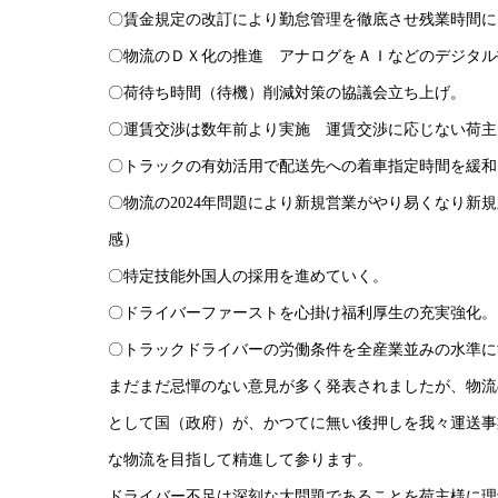
〇賃金規定の改訂により勤怠管理を徹底させ残業時間に
〇物流のＤＸ化の推進 アナログをＡＩなどのデジタル
〇荷待ち時間（待機）削減対策の協議会立ち上げ。
〇運賃交渉は数年前より実施 運賃交渉に応じない荷主
〇トラックの有効活用で配送先への着車指定時間を緩和
〇物流の2024年問題により新規営業がやり易くなり新
感）
〇特定技能外国人の採用を進めていく。
〇ドライバーファーストを心掛け福利厚生の充実強化。
〇トラックドライバーの労働条件を全産業並みの水準に
まだまだ忌憚のない意見が多く発表されましたが、物流の
として国（政府）が、かつてに無い後押しを我々運送事
な物流を目指して精進して参ります。
ドライバー不足は深刻な大問題であることを荷主様に理