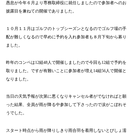
愚息が今年６月より専務取締役に就任しましたので参加者へのお
披露目を兼ねての開催でありました。
１０月１１月はゴルフのトップシーズンとなるのでゴルフ場の手
配が難しくなるので早めに予約を入れ参加者も８月下旬から募り
ました。
昨年のコンペは12組48人で開催しましたので今回も12組で予約を
取りました。ですが有難いことに参加者が増え14組56人で開催と
なりました。
当日の天気予報が次第に悪くなりキャンセル者がでなければと願
った結果、全員が雨が降る中参加して下さったので涙がこぼれそ
うでした。
スタート時点から雨が降りしきり雨合羽を着用しないとびしょ濡