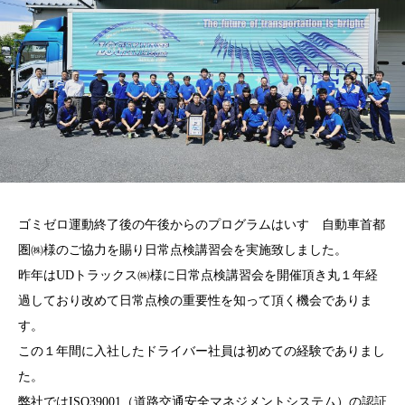
ゴミゼロ運動終了後の午後からのプログラムはいすゞ自動車首都
圏㈱様のご協力を賜り日常点検講習会を実施致しました。
昨年はUDトラックス㈱様に日常点検講習会を開催頂き丸１年経
過しており改めて日常点検の重要性を知って頂く機会でありま
す。
この１年間に入社したドライバー社員は初めての経験でありまし
た。
弊社ではISO39001（道路交通安全マネジメントシステム）の認証