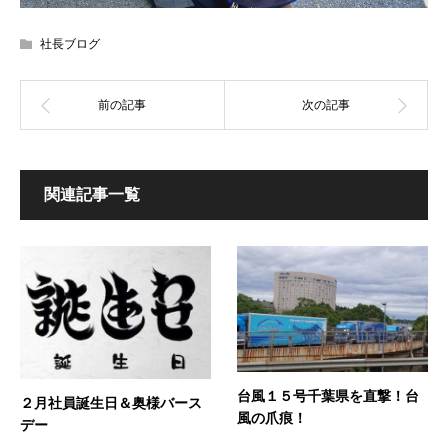
社長ブログ
関連記事一覧
台風１５号千葉県を直撃！台
２月社員誕生日＆奥様バース
風の爪痕！
デー