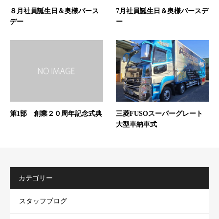
８月社員誕生日＆奥様バース
7月社員誕生日＆奥様バースデ
デー
ー
第1部 創業２０周年記念式典
三菱FUSOスーパーグレート
大型車納車式
カテゴリー
スタッフブログ