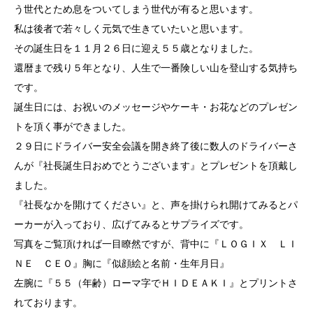
う世代とため息をついてしまう世代が有ると思います。
私は後者で若々しく元気で生きていたいと思います。
その誕生日を１１月２６日に迎え５５歳となりました。
還暦まで残り５年となり、人生で一番険しい山を登山する気持ち
です。
誕生日には、お祝いのメッセージやケーキ・お花などのプレゼン
トを頂く事ができました。
２９日にドライバー安全会議を開き終了後に数人のドライバーさ
んが『社長誕生日おめでとうございます』とプレゼントを頂戴し
ました。
『社長なかを開けてください』と、声を掛けられ開けてみるとパ
ーカーが入っており、広げてみるとサプライズです。
写真をご覧頂ければ一目瞭然ですが、背中に『ＬＯＧＩＸ ＬＩ
ＮＥ ＣＥＯ』胸に『似顔絵と名前・生年月日』
左腕に『５５（年齢）ローマ字でＨＩＤＥＡＫＩ』とプリントさ
れております。