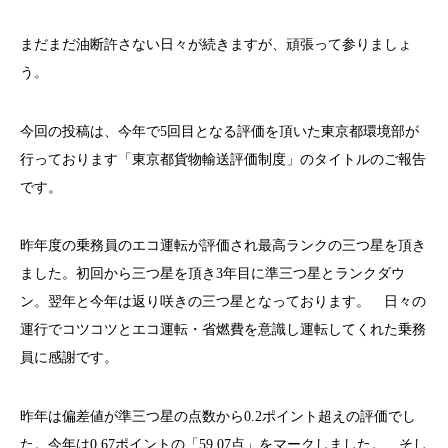
まだまだ油断許さない日々が続きますが、頑張って参りましょ
う。
今回の投稿は、今年で5回目となる評価を頂いた東京都環境部が
行っております「
東京都貨物輸送評価制度
」のタイトルのご報告
です。
昨年度の乗務員のエコ運転が評価され最高ランクの三つ星を頂き
ました。初回から三つ星を頂き3年目に準三つ星とランクダウ
ン。翌年と今年は返り咲きの三つ星となっております。 日々の
運行でコツコツとエコ運転・省燃費を意識し運転してくれた乗務
員に感謝です。
昨年は偏差値が準三つ星の点数から0.2ポイント超えの評価でし
た。今年は0.67ポイントの「59.07点」をマークしました。 そし