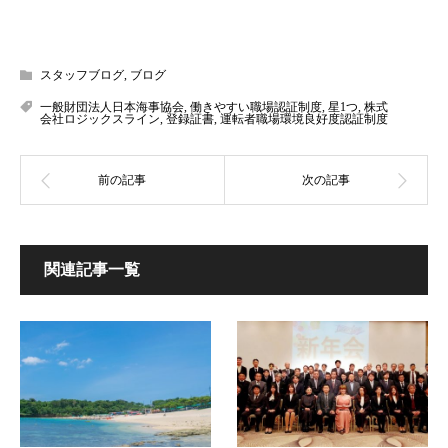
スタッフブログ
,
ブログ
一般財団法人日本海事協会
,
働きやすい職場認証制度
,
星1つ
,
株式
会社ロジックスライン
,
登録証書
,
運転者職場環境良好度認証制度
関連記事一覧