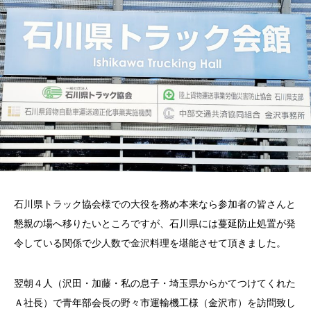
石川県トラック協会様での大役を務め本来なら参加者の皆さんと
懇親の場へ移りたいところですが、石川県には蔓延防止処置が発
令している関係で少人数で金沢料理を堪能させて頂きました。
翌朝４人（沢田・加藤・私の息子・埼玉県からかてつけてくれた
Ａ社長）で青年部会長の野々市運輸機工様（金沢市）を訪問致し