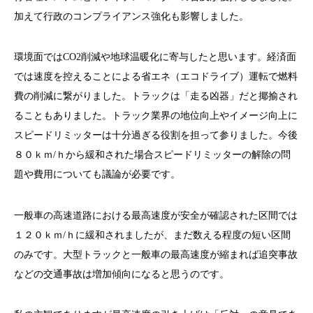
加えて行政のコンプライアンス強化も影響しました。
環境面ではCO2削減や地球温暖化に寄与したと思います。経済面
では速度を控えることによる省エネ（エコドライブ）運転で燃料
費の削減に繋がりました。トラックは「走る凶器」だと揶揄され
ることもありました。トラック業界の地位向上やイメージ向上に
スピードリミッターは十分過ぎる役割を担って参りました。今後
８０ｋｍ/ｈから緩和された場合スピードリミッターの解除の問
題や費用についても議論が必要です。
一般車の高速道路における最高速度が安全が確認された区間では
１２０ｋｍ/ｈに緩和されましたが、まだ数える程度の短い区間
のみです。大型トラックと一般車の最高速度が縮まれば追突事故
などの交通事故は増加傾向になると思うのです。