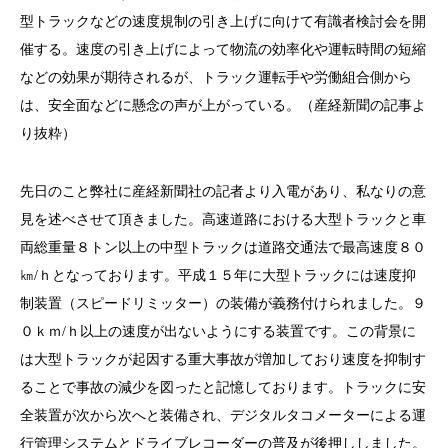
型トラックなどの速度規制の引き上げに向けて有識者検討会を開
催する。速度の引き上げによって物流の効率化や運転時間の短縮
などの効果が期待されるが、トラック運転手や労働組合側から
は、安全面などに懸念の声が上がっている。（産経新聞の記事よ
り抜粋）
先日のこと弊社に産経新聞社の記者より入電があり、私なりの意
見を述べさせて頂きました。高速道路における大型トラックと車
両総重量８トン以上の中型トラックは道路交通法で最高速度８０
㎞/ｈとなっております。平成１５年に大型トラックには速度抑
制装置（スピードリミッター）の装備が義務付けられました。９
０ｋｍ/ｈ以上の速度が出ないようにする装置です。この背景に
は大型トラックが起因する重大事故が増加しており速度を抑制す
ることで事故の減少を図ったと記憶しております。トラックに安
全装置が次から次へと装備され、デジタルタコメーターによる運
行管理システムとドライブレコーダーの普及が後押ししました。