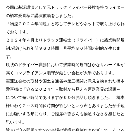
今回は基調講演として元トラックドライバー経験を持つライター
の橋本愛喜様に講演依頼をしました。
「物流２０２４年問題」と称してテレビやネットで取り上げられ
ております。
２０２４年４月よりトラック運転士（ドライバー）に残業時間規
制が設けられ年間９６０時間 月平均８０時間の制約が生じま
す。
現状のドライバー職務において残業時間規制はかなりハードルが
高くコンプライアンス順守が厳しい会社が大半であります。
実運送会社の取材や国土交通省や第三機関と意見交換された橋本
愛喜様に「迫る２０２４年～取材から見える運送業界の課題～」
について短い時間でありますが６０分お話し頂きました。 橋本
様いわく２～３時間位時間が欲しいという声もありましたが手短
にお願いする形になり、ご臨席の皆さんも物足りなさを感じたと
思います。
近々に迫る問題ですので会場の皆様が真剣なまなざしで、くいる