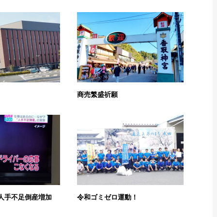
商売繁盛祈願
人手不足倒産増加
令和ゴミゼロ運動！