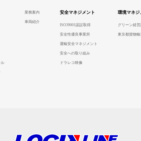
業務案内
安全マネジメント
環境マネジ
車両紹介
ISO39001認証取得
グリーン経営
安全性優良事業所
東京都貨物輸
運輸安全マネジメント
安全への取り組み
ール
ドラレコ映像
介