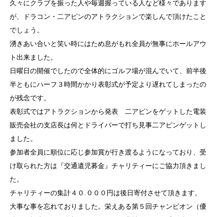
久々にクラブを振った人や毎週握っている人など様々であります
が、ドラコン・二アピンのアトラクションで楽しんで頂けたこと
でしょう。
湧きあい合いと笑い時にはため息がもれ全員が無事にホールアウ
ト出来ました。
日曜日の開催でしたので全体的にゴルフ場が混んでいて、前半後
半ともにハーフ３時間かかり表彰式が予定より遅れてしまったの
が残念です。
表彰式ではアトラクションから発表 二アピンをゲットした電装
販売会社の支店長は何とドライバーで打ち見事二アピンゲットし
ました。
参加者全員に順位に応じ参加賞が行き渡るようになっており、受
け取られた方は『交通遺児募金』チャリティーにご協力頂きまし
た。
チャリティーの集計４０.０００円は後日寄付させて頂きます。
大事な事を忘れておりました。栄えある第５回チャンピオン（優